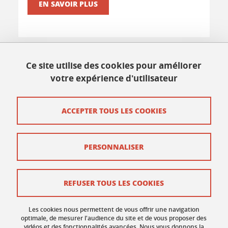
EN SAVOIR PLUS
Ce site utilise des cookies pour améliorer
Pôle projet Formation - Flexi TLV
votre expérience d'utilisateur
Bâtiment Pierre Mendès-France
151 rue des Universités
38400 Saint-Martin-d'Hères
ACCEPTER TOUS LES COOKIES
France
flexitlv@univ-grenoble-alpes.fr
PERSONNALISER
Crédits
REFUSER TOUS LES COOKIES
Mentions légales
Données personnelles
Les cookies nous permettent de vous offrir une navigation
optimale, de mesurer l'audience du site et de vous proposer des
vidéos et des fonctionnalités avancées. Nous vous donnons la